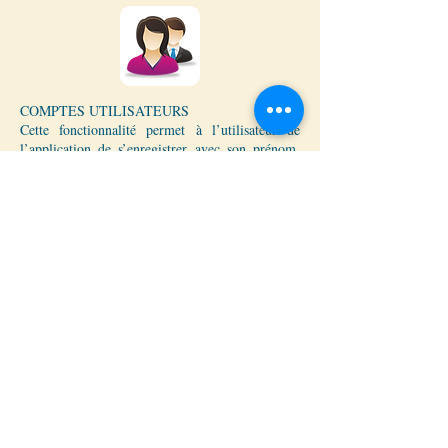
COMPTES UTILISATEURS
Cette fonctionnalité permet à l’utilisateur de
l’application de s’enregistrer avec son prénom,
son nom et son adresse email avant de l’utiliser.
Vous savez ainsi qui utilise votre outil de
communication. Vous pouvez également
alimenter votre base de donnée clients.
COMMENTAIRES EN LIVE
Les utilisateurs peuvent commenter, poser des
questions, donner leurs avis sur chaque activité
d’agenda, actualités ou tout autre élément de
liste. Une option de modération peut être activée
pour garder le contrôle du flux des commentaires